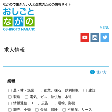
ながので働きたい人と企業のための情報サイト
求人情報
使い方
業種
農・林・漁業
鉱業、採石、砂利採取
建設
製造
電気、ガス、熱供給、水道
情報通信、ＩＴ、広告
運輸、郵便
卸売、小売
金融、保険
不動産、リース