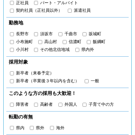
正社員
パート・アルバイト
契約社員（正社員以外）
派遣社員
勤務地
長野市
須坂市
千曲市
坂城町
小布施町
高山村
信濃町
飯綱町
小川村
その他北信地域
県内外
採用対象
新卒者（来春予定）
新卒者（卒業後３年以内を含む）
一般
このような方の採用も大歓迎！
障害者
高齢者
外国人
子育て中の方
転勤の有無
県内
県外
海外