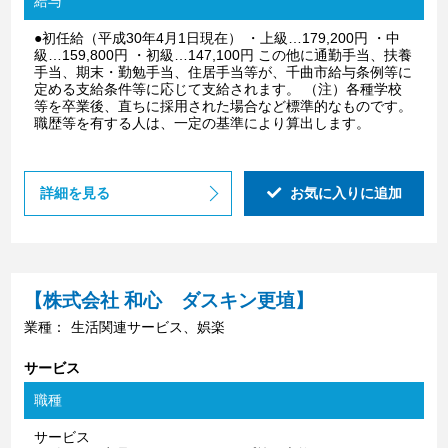
給与
●初任給（平成30年4月1日現在） ・上級…179,200円 ・中
級…159,800円 ・初級…147,100円 この他に通勤手当、扶養
手当、期末・勤勉手当、住居手当等が、千曲市給与条例等に
定める支給条件等に応じて支給されます。 （注）各種学校
等を卒業後、直ちに採用された場合など標準的なものです。
職歴等を有する人は、一定の基準により算出します。
詳細を見る
お気に入りに追加
【株式会社 和心 ダスキン更埴】
業種：
生活関連サービス、娯楽
サービス
職種
サービス