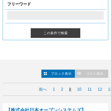
フリーワード
ブロック表示
リスト表示
前へ
1
2
||
10
11
12
1
【株式会社日本オープンシステムズ】