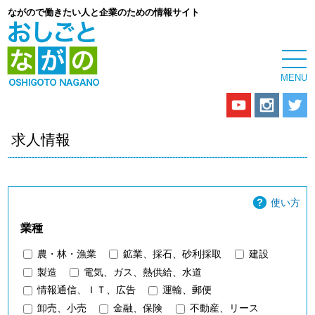
ながので働きたい人と企業のための情報サイト
求人情報
使い方
業種
農・林・漁業
鉱業、採石、砂利採取
建設
製造
電気、ガス、熱供給、水道
情報通信、ＩＴ、広告
運輸、郵便
卸売、小売
金融、保険
不動産、リース