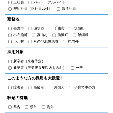
正社員
パート・アルバイト
契約社員（正社員以外）
派遣社員
勤務地
長野市
須坂市
千曲市
坂城町
小布施町
高山村
信濃町
飯綱町
小川村
その他北信地域
県内外
採用対象
新卒者（来春予定）
新卒者（卒業後３年以内を含む）
一般
このような方の採用も大歓迎！
障害者
高齢者
外国人
子育て中の方
転勤の有無
県内
県外
海外