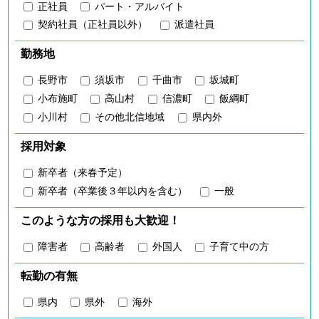
正社員
パート・アルバイト
契約社員（正社員以外）
派遣社員
勤務地
長野市
須坂市
千曲市
坂城町
小布施町
高山村
信濃町
飯綱町
小川村
その他北信地域
県内外
採用対象
新卒者（来春予定）
新卒者（卒業後３年以内を含む）
一般
このような方の採用も大歓迎！
障害者
高齢者
外国人
子育て中の方
転勤の有無
県内
県外
海外