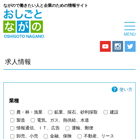
ながので働きたい人と企業のための情報サイト
求人情報
使い方
業種
農・林・漁業
鉱業、採石、砂利採取
建設
製造
電気、ガス、熱供給、水道
情報通信、ＩＴ、広告
運輸、郵便
卸売、小売
金融、保険
不動産、リース