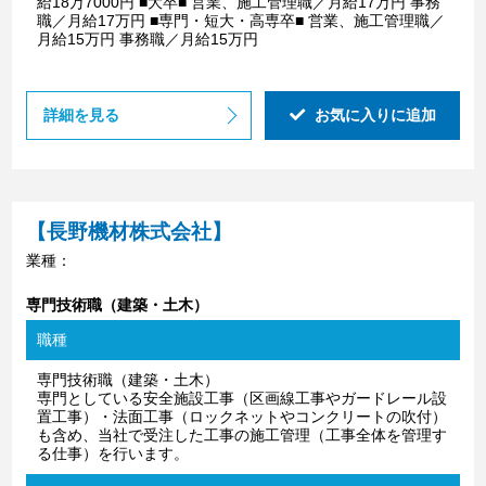
給18万7000円 ■大卒■ 営業、施工管理職／月給17万円 事務
職／月給17万円 ■専門・短大・高専卒■ 営業、施工管理職／
月給15万円 事務職／月給15万円
詳細を見る
お気に入りに追加
【長野機材株式会社】
業種：
専門技術職（建築・土木）
職種
専門技術職（建築・土木）
専門としている安全施設工事（区画線工事やガードレール設
置工事）・法面工事（ロックネットやコンクリートの吹付）
も含め、当社で受注した工事の施工管理（工事全体を管理す
る仕事）を行います。