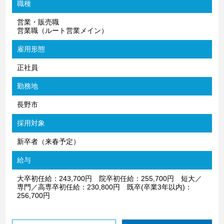
職種
営業・販売職
営業職（ルート営業メイン）
雇用形態
正社員
勤務地
長野市
採用対象
新卒者（来春予定）
給与
大卒初任給：243,700円 院卒初任給：255,700円 短大／
専門／高専卒初任給：230,800円 既卒(卒業3年以内)：
256,700円