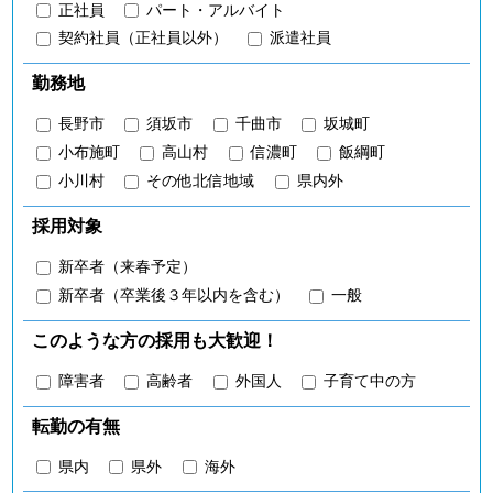
正社員
パート・アルバイト
契約社員（正社員以外）
派遣社員
勤務地
長野市
須坂市
千曲市
坂城町
小布施町
高山村
信濃町
飯綱町
小川村
その他北信地域
県内外
採用対象
新卒者（来春予定）
新卒者（卒業後３年以内を含む）
一般
このような方の採用も大歓迎！
障害者
高齢者
外国人
子育て中の方
転勤の有無
県内
県外
海外