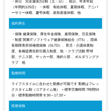
・休日 完全週休2日制（土・日）、祝日、年末年始
（年間約125日） ・休暇 有給休暇、夏期休暇、アニバ
ーサリー休暇、慶弔休暇、産前産後休暇、他
福利厚生
・保険 健康保険、厚⽣年⾦保険、雇⽤保険、労災保険
・制度 関東ITソフトウェア健康保険組合（ITS）、団体
⻑期障害所得補償保険（GLTD）、育児・介護休業制
度、各種提携先割引購⼊制度、他 ・クラブ活動 野球
部、テニス部、サッカー部、海釣り部 、ボルダリングク
ラブ 他
勤務時間
ライフスタイルに合わせた勤務が可能です 勤務はフレッ
クスタイム制（コアタイム無） ＜標準労働時間 7時間50
分・標準勤務時間帯 8:30～17:20＞
医療保険