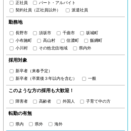
正社員
パート・アルバイト
契約社員（正社員以外）
派遣社員
勤務地
長野市
須坂市
千曲市
坂城町
小布施町
高山村
信濃町
飯綱町
小川村
その他北信地域
県内外
採用対象
新卒者（来春予定）
新卒者（卒業後３年以内を含む）
一般
このような方の採用も大歓迎！
障害者
高齢者
外国人
子育て中の方
転勤の有無
県内
県外
海外