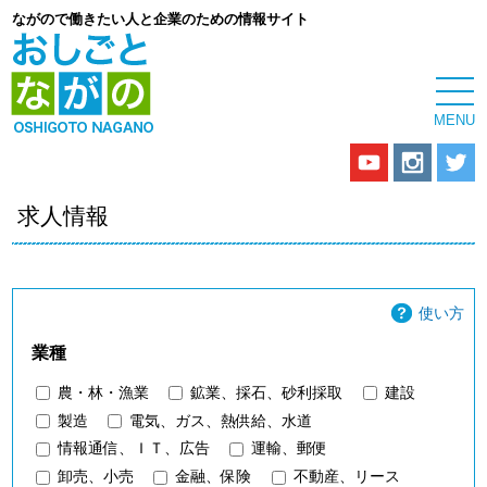
ながので働きたい人と企業のための情報サイト
求人情報
使い方
業種
農・林・漁業
鉱業、採石、砂利採取
建設
製造
電気、ガス、熱供給、水道
情報通信、ＩＴ、広告
運輸、郵便
卸売、小売
金融、保険
不動産、リース