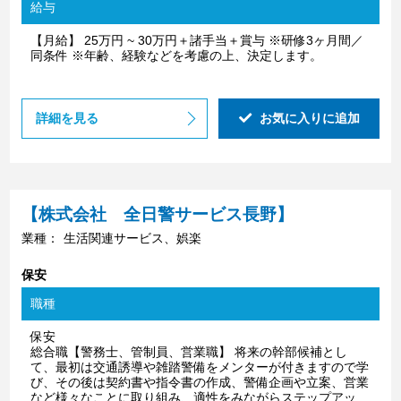
給与
【月給】 25万円 ~ 30万円＋諸手当＋賞与 ※研修3ヶ月間／
同条件 ※年齢、経験などを考慮の上、決定します。
詳細を見る
お気に入りに追加
【株式会社 全日警サービス長野】
業種：
生活関連サービス、娯楽
保安
職種
保安
総合職【警務士、管制員、営業職】 将来の幹部候補とし
て、最初は交通誘導や雑踏警備をメンターが付きますので学
び、その後は契約書や指令書の作成、警備企画や立案、営業
など様々なことに取り組み、適性をみながらステップアッ