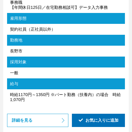
事務職
【年間休日125日／在宅勤務相談可】データ入力事務
雇用形態
契約社員（正社員以外）
勤務地
長野市
採用対象
一般
給与
時給1170円～1350円 ※パート勤務（扶養内）の場合 時給
1,070円
詳細を見る
お気に入りに追加