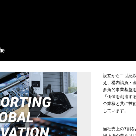
設立から半世紀
え、構内請負・
多角的事業基盤
「価値を創造す
企業様と共に技
しています。
当社売上の7割
場上場企業をは