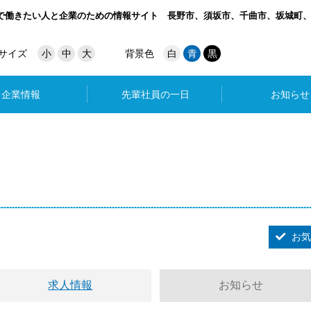
で働きたい人と企業のための情報サイト
長野市、須坂市、千曲市、坂城町
サイズ
小
中
大
背景色
白
青
黒
企業情報
先輩社員の一日
お知らせ
お気
求人情報
お知らせ