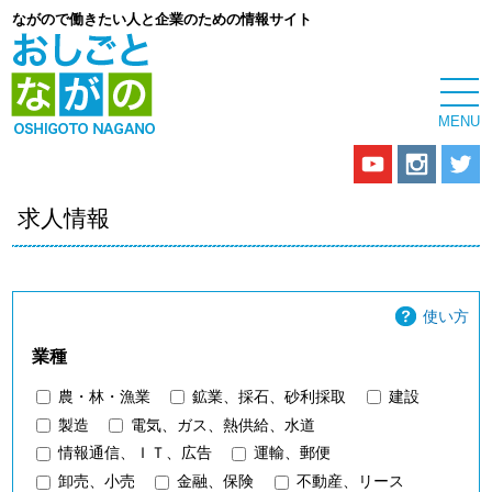
ながので働きたい人と企業のための情報サイト
求人情報
使い方
業種
農・林・漁業
鉱業、採石、砂利採取
建設
製造
電気、ガス、熱供給、水道
情報通信、ＩＴ、広告
運輸、郵便
卸売、小売
金融、保険
不動産、リース