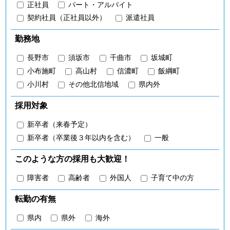
正社員
パート・アルバイト
契約社員（正社員以外）
派遣社員
勤務地
長野市
須坂市
千曲市
坂城町
小布施町
高山村
信濃町
飯綱町
小川村
その他北信地域
県内外
採用対象
新卒者（来春予定）
新卒者（卒業後３年以内を含む）
一般
このような方の採用も大歓迎！
障害者
高齢者
外国人
子育て中の方
転勤の有無
県内
県外
海外