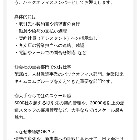
う、バックオフィスメンバーとしてお迎えします。
具体的には…
・取引先へ契約書や請求書の発行
・勤怠や給与の支払い処理
・契約社員（アシスタント）への指示出し
・各支店の営業担当への連絡、確認
・電話やメールでの問合せ対応 など
◎会社の重要部門でのお仕事
配属は、人材派遣事業のバックオフィス部門。創業以来
キャムコムグループを支えてきた重要な部門です。
◎大手ならではのスケール感
5000社を超える取引先の契約管理や、20000名以上の派
遣スタッフの雇用管理など、大手ならではスケール感も
魅力。
＜なぜ未経験OK？＞
情勢の変化や、新事業への挑戦にあわせて、日々会社は