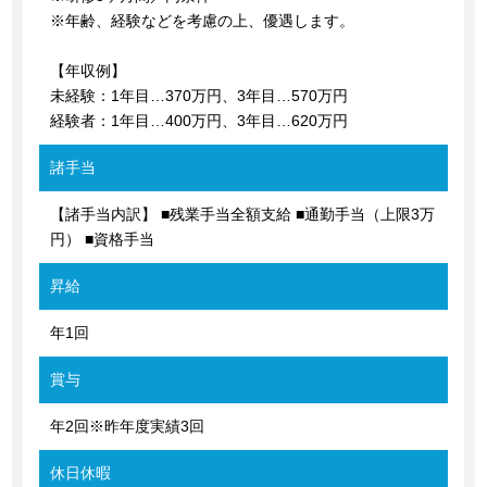
※年齢、経験などを考慮の上、優遇します。
【年収例】
未経験：1年目…370万円、3年目…570万円
経験者：1年目…400万円、3年目…620万円
諸手当
【諸手当内訳】 ■残業手当全額支給 ■通勤手当（上限3万
円） ■資格手当
昇給
年1回
賞与
年2回※昨年度実績3回
休日休暇