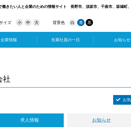
で働きたい人と企業のための情報サイト
長野市、須坂市、千曲市、坂城町
サイズ
小
中
大
背景色
白
青
黒
企業情報
先輩社員の一日
お知らせ
会社
お気
求人情報
お知らせ