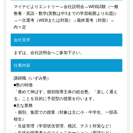
マイナビよりエントリー→会社説明会→WEB試験（一般
教養・英語・数学(英数は中3までの学習範囲より出題)）
→一次選考（WEBまたは対面）→最終選考（対面）→
内々定
会社見学
まずは、会社説明会へご参加下さい。
仕事内容
講師職（いずみ塾）
■塾の特徴
「褒めて伸ばす」個別指導主体の総合塾。「楽しく通え
る」ことを目的に予習型の授業を行います。
■主な業務
・個別、集団での授業（対象は主に小・中学生、一部高
校生）
・生徒管理（学習状況管理、模試、テスト対策など）
・生徒や保護者とのコミュニケーション（面談など）