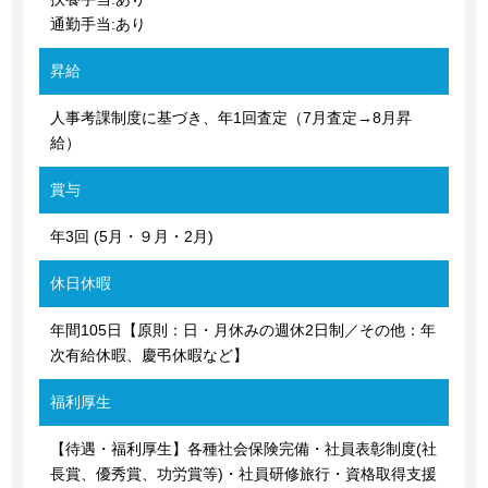
通勤手当:あり
昇給
人事考課制度に基づき、年1回査定（7月査定→8月昇
給）
賞与
年3回 (5月・９月・2月)
休日休暇
年間105日【原則：日・月休みの週休2日制／その他：年
次有給休暇、慶弔休暇など】
福利厚生
【待遇・福利厚生】各種社会保険完備・社員表彰制度(社
長賞、優秀賞、功労賞等)・社員研修旅行・資格取得支援