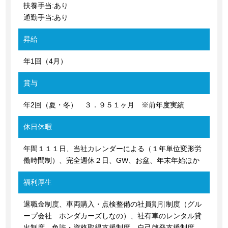
扶養手当:あり
通勤手当:あり
昇給
年1回（4月）
賞与
年2回（夏・冬） ３．９５１ヶ月 ※前年度実績
休日休暇
年間１１１日、当社カレンダーによる（１年単位変形労
働時間制）、完全週休２日、GW、お盆、年末年始ほか
福利厚生
退職金制度、車両購入・点検整備の社員割引制度（グル
ープ会社 ホンダカーズしなの）、社有車のレンタル貸
出制度、免許・資格取得支援制度、自己啓発支援制度、