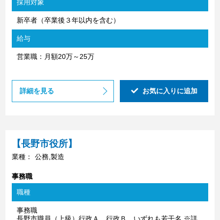
採用対象
新卒者（卒業後３年以内を含む）
給与
営業職：月額20万～25万
詳細を見る
お気に入りに追加
【長野市役所】
業種：
公務,製造
事務職
職種
事務職
長野市職員（上級）行政Ａ、行政Ｂ いずれも若干名 ※詳