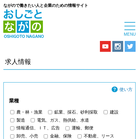
ながので働きたい人と企業のための情報サイト
求人情報
使い方
業種
農・林・漁業
鉱業、採石、砂利採取
建設
製造
電気、ガス、熱供給、水道
情報通信、ＩＴ、広告
運輸、郵便
卸売、小売
金融、保険
不動産、リース