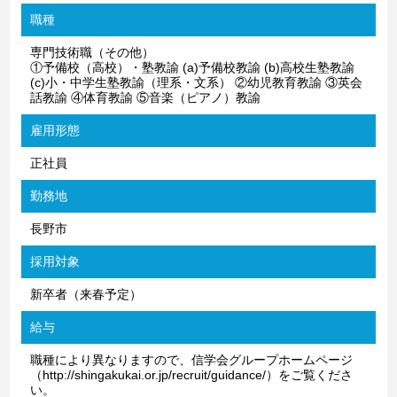
職種
専門技術職（その他）
①予備校（高校）・塾教諭 (a)予備校教諭 (b)高校生塾教諭
(c)小・中学生塾教諭（理系・文系） ②幼児教育教諭 ③英会
話教諭 ④体育教諭 ⑤音楽（ピアノ）教諭
雇用形態
正社員
勤務地
長野市
採用対象
新卒者（来春予定）
給与
職種により異なりますので、信学会グループホームページ
（http://shingakukai.or.jp/recruit/guidance/）をご覧くださ
い。