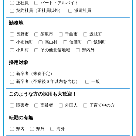
正社員
パート・アルバイト
契約社員（正社員以外）
派遣社員
勤務地
長野市
須坂市
千曲市
坂城町
小布施町
高山村
信濃町
飯綱町
小川村
その他北信地域
県内外
採用対象
新卒者（来春予定）
新卒者（卒業後３年以内を含む）
一般
このような方の採用も大歓迎！
障害者
高齢者
外国人
子育て中の方
転勤の有無
県内
県外
海外