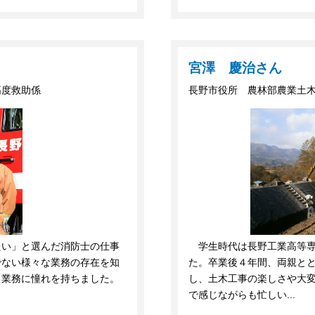
宮澤 慶治さん
高度救助係
長野市役所 農林部農業土
たい」と選んだ消防士の仕事
学生時代は長野工業高等専
でない様々な業務の存在を知
た。卒業後４年間、両親と
う業務に憧れを持ちました。
し、土木工事の楽しさや大
で感じながらも忙しい...