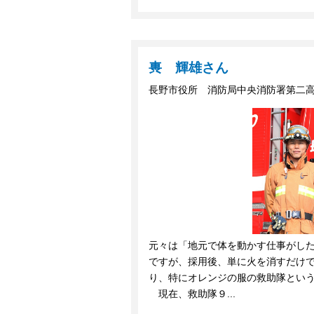
軣 輝雄さん
長野市役所 消防局中央消防署第二
元々は「地元で体を動かす仕事がし
ですが、採用後、単に火を消すだけ
り、特にオレンジの服の救助隊とい
現在、救助隊９...