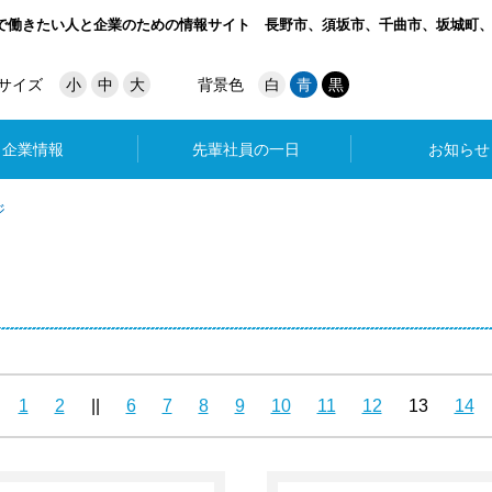
で働きたい人と企業のための情報サイト
長野市、須坂市、千曲市、坂城町
サイズ
小
中
大
背景色
白
青
黒
企業情報
先輩社員の一日
お知らせ
ジ
1
2
||
6
7
8
9
10
11
12
13
14