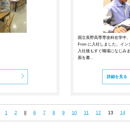
国立長野高専専攻科在学中、イ
Fron に入社しました。
入社後もすぐ職場になじみま
面を書...
詳細を見る
1
2
||
6
7
8
9
10
11
12
13
14