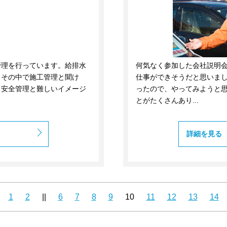
管理を行っています。給排水
何気なく参加した会社説明
。その中で施工管理と聞け
仕事ができそうだと思いま
、安全管理と難しいイメージ
ったので、やってみようと思
とがたくさんあり...
詳細を見る
1
2
||
6
7
8
9
10
11
12
13
14