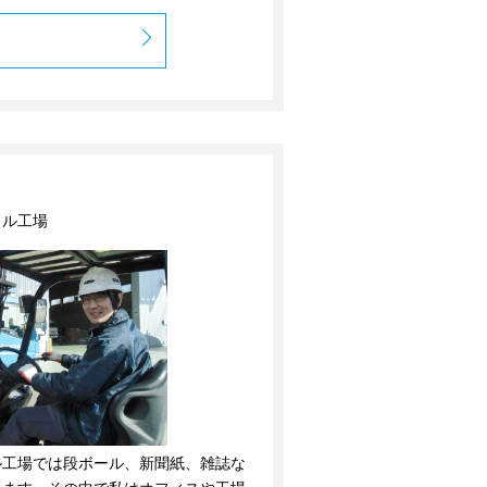
クル工場
ル工場では段ボール、新聞紙、雑誌な