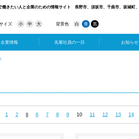
で働きたい人と企業のための情報サイト
長野市、須坂市、千曲市、坂城町
サイズ
小
中
大
背景色
白
青
黒
企業情報
先輩社員の一日
お知らせ
ジ
1
2
||
6
7
8
9
10
11
12
13
14