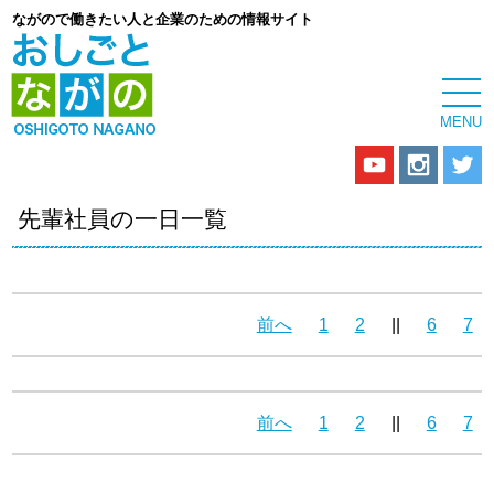
ながので働きたい人と企業のための情報サイト
先輩社員の一日一覧
前へ
1
2
||
6
7
前へ
1
2
||
6
7