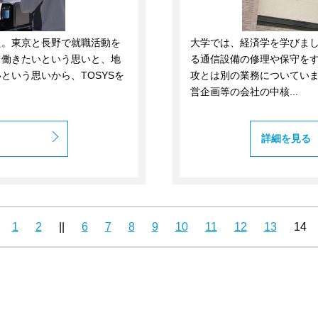
た。東京と長野で就職活動を
大学では、経済学を学びま
て働きたいという思いと、地
る通信設備の修理や保守を
という思いから、TOSYSを
攻とは別の業務についてい
営企画等の会社の中核...
詳細を見る
1
2
||
6
7
8
9
10
11
12
13
14