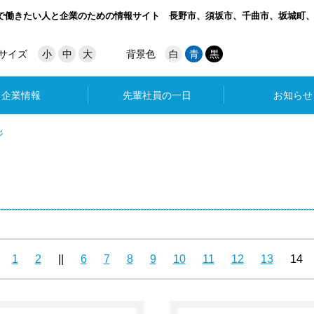
で働きたい人と企業のための情報サイト
長野市、須坂市、千曲市、坂城町
サイズ
小
中
大
背景色
白
青
黒
企業情報
先輩社員の一日
お知らせ
ジ
1
2
||
6
7
8
9
10
11
12
13
14