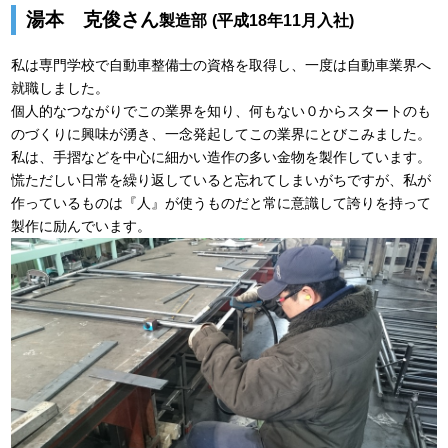
湯本 克俊さん
製造部
(平成18年11月入社)
私は専門学校で自動車整備士の資格を取得し、一度は自動車業界へ
就職しました。
個人的なつながりでこの業界を知り、何もない０からスタートのも
のづくりに興味が湧き、一念発起してこの業界にとびこみました。
私は、手摺などを中心に細かい造作の多い金物を製作しています。
慌ただしい日常を繰り返していると忘れてしまいがちですが、私が
作っているものは『人』が使うものだと常に意識して誇りを持って
製作に励んでいます。