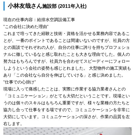
小林友哉さん
施設部
(2011年入社)
現在の仕事内容：給排水空調設備工事
”この会社に決めた理由”
これまで培ってきた経験と技術・資格を活かせる業務内容であるこ
とが、一番のポイントであることは間違いないのですが、社員の方
との面談でそれぞれの人が、自分の仕事に誇りを持ちプロフェショ
ナルに徹しているなと感じ取れたことも大きな理由でした。個人の
努力はもちろんですが、社員力を合わせてスピーディーにフォロー
しようという会社の姿勢も感じとれました。 大型物件の施工実績も
あり「この会社なら自分を伸ばしていける」と感じ決めました。
”仕事での心掛け”
現場に入って痛感したことは、実際に作業する協力業者さんとの
「コミュニケーション」がとても大切だということです。現場とい
うのは個々のスキルはもちろん重要ですが、様々な業種の方たちと
協力し合って仕事をする場ですので、コミュニケーションを非常に
大切にしています。コミュニケーションの深さが、作業の品質を左
右します。