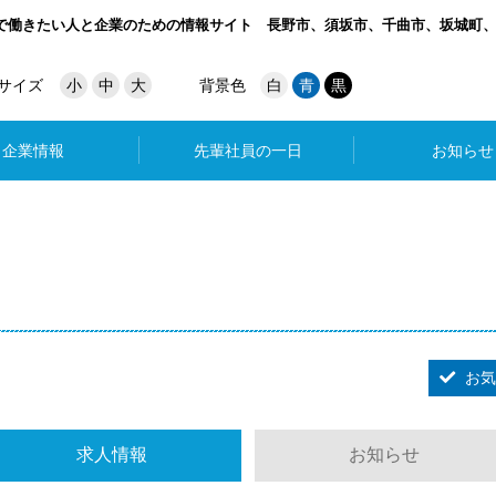
で働きたい人と企業のための情報サイト
長野市、須坂市、千曲市、坂城町
サイズ
小
中
大
背景色
白
青
黒
企業情報
先輩社員の一日
お知らせ
お気
求人情報
お知らせ