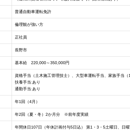
普通自動車運転免許
倫理観が強い方
正社員
長野市
基本給 220,000～350,000円
資格手当（土木施工管理技士）、大型車運転手当、家族手当（1人
扶養手当:あり
通勤手当:あり
年1回（4月）
年2回（夏・冬）2か月分 ※前年度実績
年間休⽇107⽇（年休計画付与5⽇込） 第1・3・5⼟曜⽇、