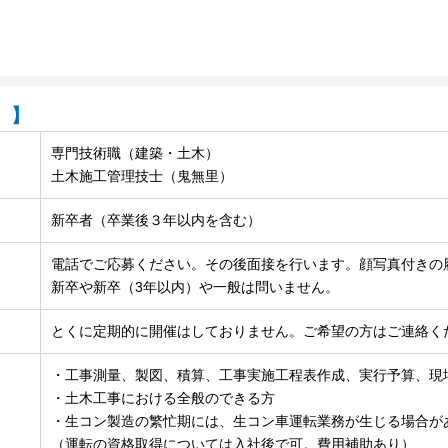
）】
専門技術職（建築・土木）
土木施工管理技士（鬼無里）
新卒者（卒業後３年以内を含む）
電話でご応募ください。その後⾯接を⾏います。顔写真付きの
新卒や新卒（3年以内）や一般は問いません。
とくに定期的に開催はしておりません。ご希望の方はご連絡く
・工事測量、製図、積算、工事実施工程表作成、実行予算、現
・土木工事における全般のできる方
・生コン製造の繁忙期には、生コン車運転業務が生じる場合が
（運転の資格取得については入社後で可。費用補助あり）