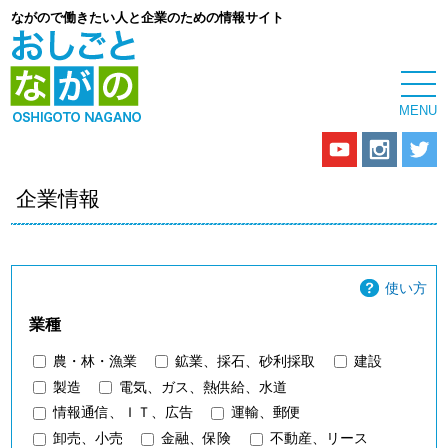
ながので働きたい人と企業のための情報サイト
企業情報
使い方
業種
農・林・漁業
鉱業、採石、砂利採取
建設
製造
電気、ガス、熱供給、水道
情報通信、ＩＴ、広告
運輸、郵便
卸売、小売
金融、保険
不動産、リース