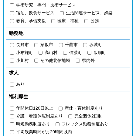
学術研究、専門・技術サービス
宿泊、飲食サービス
生活関連サービス、娯楽
教育、学習支援
医療、福祉
公務
勤務地
長野市
須坂市
千曲市
坂城町
小布施町
高山村
信濃町
飯綱町
小川村
その他北信地域
県内外
求人
あり
福利厚生
年間休日120日以上
産休・育休制度あり
介護・看護休暇制度あり
完全週休2日制
時短勤務制度あり
フレックス勤務制度あり
平均残業時間が月20時間以内