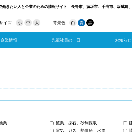
で働きたい人と企業のための情報サイト
長野市、須坂市、千曲市、坂城町
サイズ
小
中
大
背景色
白
青
黒
企業情報
先輩社員の一日
お知らせ
漁業
鉱業、採石、砂利採取
電気、ガス、熱供給、水道