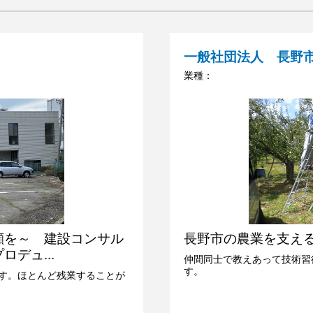
一般社団法人 長野
ス
業種：
顔を～ 建設コンサル
長野市の農業を支え
デュ...
仲間同士で教えあって技術習
す。
す。ほとんど残業することが