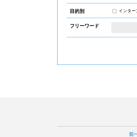
インター
目的別
フリーワード
前