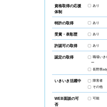
あり
資格取得の応援
体制
あり
特許の取得
あり
受賞・表彰歴
あり
許認可の取得
職場いき
認定の取得
ー
長野県s
障害者
いきいき活躍中
その他
可能
WEB面談の可
否