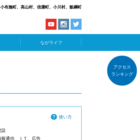
、小布施町、高山村、信濃町、小川村、飯綱町
ながライフ
アクセス
ランキング
使い方
建設
情報通信、ＩＴ、広告