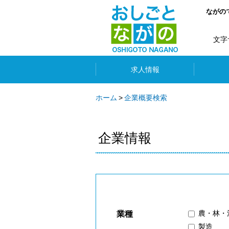
ながの
文字
求人情報
ホーム
企業概要検索
企業情報
農・林・
業種
製造