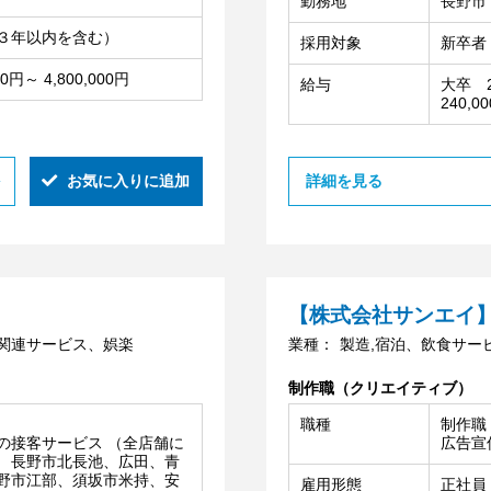
勤務地
長野市
３年以内を含む）
採用対象
新卒者
0円～ 4,800,000円
給与
大卒 2
240,0
お気に入りに追加
詳細を見る
【株式会社サンエイ
活関連サービス、娯楽
業種：
製造,宿泊、飲食サー
制作職（クリエイティブ）
職種
制作職
の接客サービス （全店舗に
広告宣
 長野市北長池、広田、青
野市江部、須坂市米持、安
雇用形態
正社員