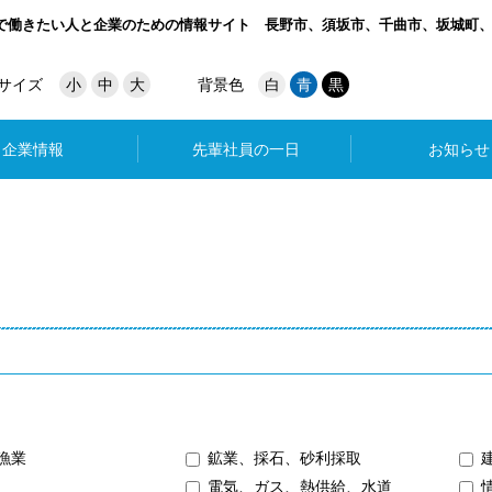
で働きたい人と企業のための情報サイト
長野市、須坂市、千曲市、坂城町
サイズ
小
中
大
背景色
白
青
黒
企業情報
先輩社員の一日
お知らせ
漁業
鉱業、採石、砂利採取
電気、ガス、熱供給、水道