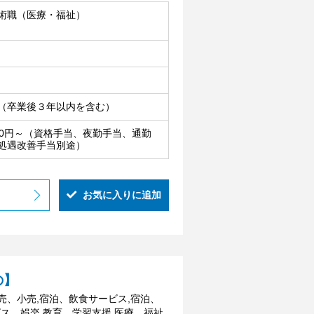
術職（医療・福祉）
（卒業後３年以内を含む）
,500円～（資格手当、夜勤手当、通勤
処遇改善手当別途）
お気に入りに追加
の】
卸売、小売,宿泊、飲食サービス,宿泊、
ス、娯楽,教育、学習支援,医療、福祉