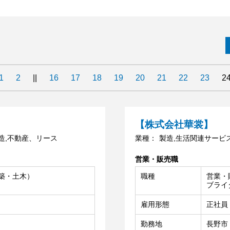
1
2
||
16
17
18
19
20
21
22
23
2
【株式会社華裳】
造,不動産、リース
業種：
製造,生活関連サービ
営業・販売職
築・土木）
職種
営業・
ブライ
雇用形態
正社員
勤務地
長野市