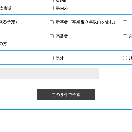
飯綱町
信地域
県内外
来春予定）
新卒者（卒業後３年以内を含む）
高齢者
の方
県外