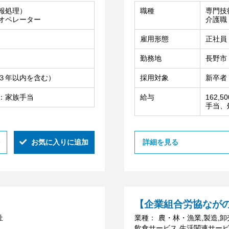
報処理）
職種
専門技
Aオペレーター
介護職
雇用形態
正社員
勤務地
長野市
３年以内を含む）
採用対象
新卒者
別途：家族手当
給与
162
手当、
お気に入りに追加
詳細を見る
【企業組合労協なが
祉
業種：
農・林・漁業,製造,
飲食サービス,生活関連サービ