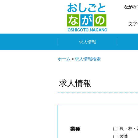
ながの
文字
求人情報
ホーム
求人情報検索
求人情報
農・林・
業種
製造