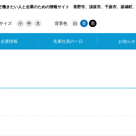
で働きたい人と企業のための情報サイト
長野市、須坂市、千曲市、坂城町
サイズ
小
中
大
背景色
白
青
黒
企業情報
先輩社員の一日
お知らせ