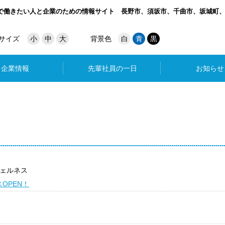
で働きたい人と企業のための情報サイト
長野市、須坂市、千曲市、坂城町
サイズ
小
中
大
背景色
白
青
黒
企業情報
先輩社員の一日
お知らせ
ェルネス
OPEN！