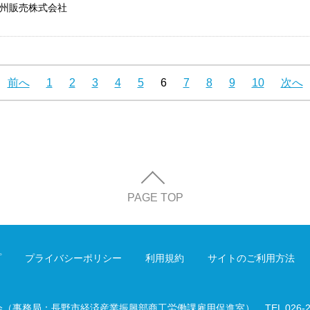
州販売株式会社
前へ
1
2
3
4
5
6
7
8
9
10
次へ
PAGE TOP
プ
プライバシーポリシー
利用規約
サイトのご利用方法
会（事務局：長野市経済産業振興部商工労働課雇用促進室）
TEL 026-