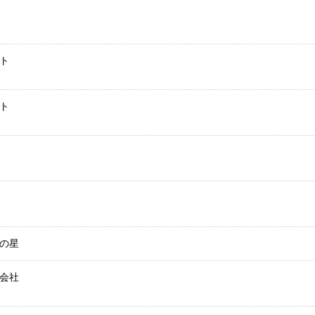
ト
ト
の星
会社