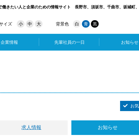
で働きたい人と企業のための情報サイト
長野市、須坂市、千曲市、坂城町
サイズ
小
中
大
背景色
白
青
黒
企業情報
先輩社員の一日
お知らせ
お気
求人情報
お知らせ