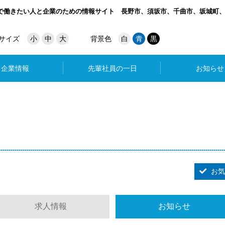
で働きたい人と企業のための情報サイト
長野市、須坂市、千曲市、坂城町
サイズ
小
中
大
背景色
白
青
黒
企業情報
先輩社員の一日
お知らせ
お気
求人情報
お知らせ