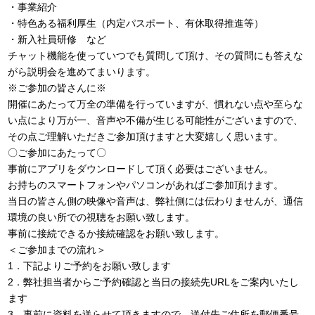
・事業紹介
・特色ある福利厚生（内定パスポート、有休取得推進等）
・新入社員研修 など
チャット機能を使っていつでも質問して頂け、その質問にも答えな
がら説明会を進めてまいります。
※ご参加の皆さんに※
開催にあたって万全の準備を行っていますが、慣れない点や至らな
い点により万が一、音声や不備が生じる可能性がございますので、
その点ご理解いただきご参加頂けますと大変嬉しく思います。
〇ご参加にあたって〇
事前にアプリをダウンロードして頂く必要はございません。
お持ちのスマートフォンやパソコンがあればご参加頂けます。
当日の皆さん側の映像や音声は、弊社側には伝わりませんが、通信
環境の良い所での視聴をお願い致します。
事前に接続できるか接続確認をお願い致します。
＜ご参加までの流れ＞
1．下記よりご予約をお願い致します
2．弊社担当者からご予約確認と当日の接続先URLをご案内いたし
ます
3．事前に資料を送らせて頂きますので、送付先ご住所を郵便番号