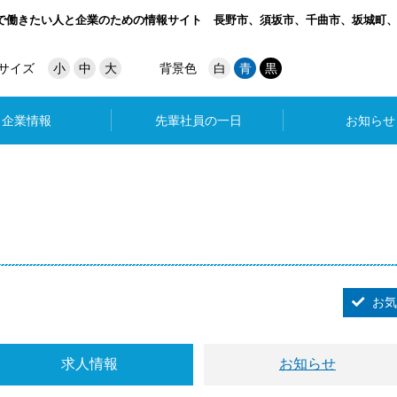
で働きたい人と企業のための情報サイト
長野市、須坂市、千曲市、坂城町
サイズ
小
中
大
背景色
白
青
黒
企業情報
先輩社員の一日
お知らせ
お気
求人情報
お知らせ