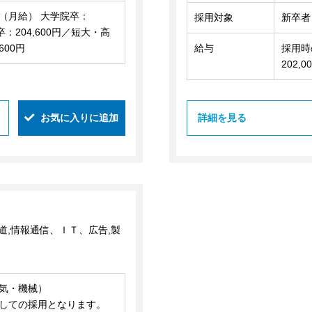
（月給） 大学院卒：
採用対象
新卒者
大卒：204,600円／短大・高
600円
給与
採用時の
202,
お気に入りに追加
詳細を見る
道,情報通信、ＩＴ、広告,製
気・機械）
しての採用となります。