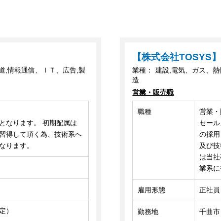
【株式会社TOSYS
道,情報通信、ＩＴ、広告,製
業種：
建設,電気、ガス、熱
造
営業・販売職
職種
営業・
となります。 初期配属は
セール
習得して頂く為、技術系へ
の採用
なります。
及び技
は当社
業系に
雇用形態
正社員
定）
勤務地
千曲市