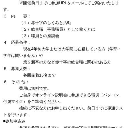
※開催前日までに参加URLをメールにてご案内いたしま
す。
３ 内 容：
（１）赤十字のしくみと活動
（２）総合職（事務職員）として働くとは
（３）職員との座談会
４ 応募条件：
現在4年制大学または大学院に在籍している方（学部・
学年は問いません）や
第２新卒の方など赤十字の総合職に関心のある方
５ 募集人数：
各回先着15名まで
６ そ の 他：
費用は無料です。
ご自身でオンライン説明会に参加できる環境（パソコン、
付属マイク）をご準備ください。
接続に不安な方はお申し出ください。前日までに導通テス
トを行います。
■参加申込み
参加を希望される方は、日本赤十字社長野県支部ホームペ