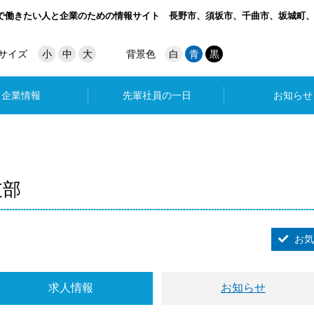
で働きたい人と企業のための情報サイト
長野市、須坂市、千曲市、坂城町
サイズ
小
中
大
背景色
白
青
黒
企業情報
先輩社員の一日
お知らせ
支部
お気
求人情報
お知らせ