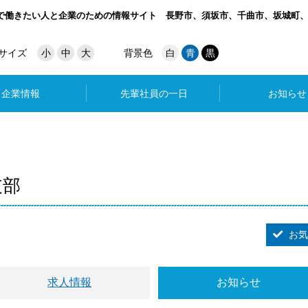
で働きたい人と企業のための情報サイト
長野市、須坂市、千曲市、坂城町
サイズ
小
中
大
背景色
白
青
黒
企業情報
先輩社員の一日
お知らせ
支部
お気
求人情報
お知らせ