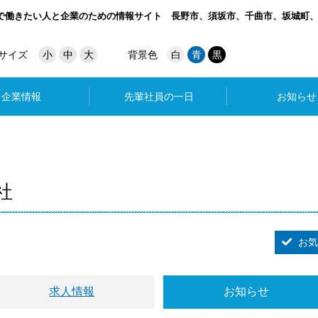
で働きたい人と企業のための情報サイト
長野市、須坂市、千曲市、坂城町
サイズ
小
中
大
背景色
白
青
黒
企業情報
先輩社員の一日
お知らせ
社
お気
求人情報
お知らせ