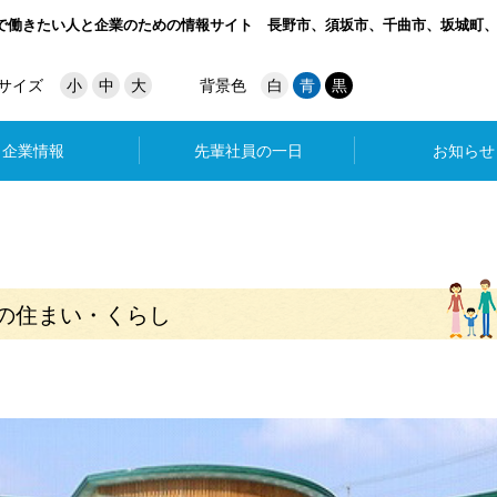
で働きたい人と企業のための情報サイト
長野市、須坂市、千曲市、坂城町
サイズ
小
中
大
背景色
白
青
黒
企業情報
先輩社員の一日
お知らせ
の住まい・くらし