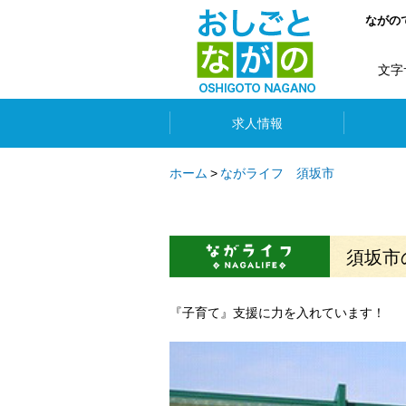
ながの
文字
求人情報
ホーム
ながライフ 須坂市
須坂市
『子育て』支援に力を入れています！