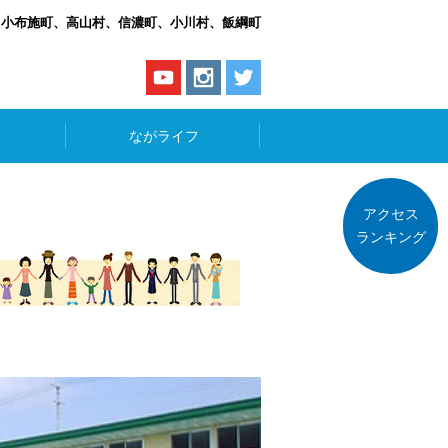
、小布施町、高山村、信濃町、小川村、飯綱町
ながライフ
アクセス
ランキング