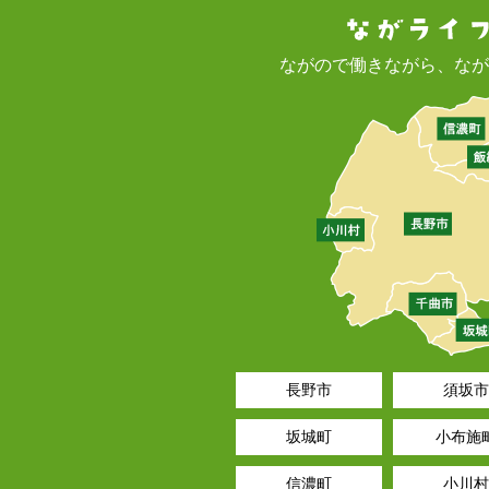
ながので働きながら、なが
長野市
須坂市
坂城町
小布施
信濃町
小川村