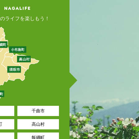
のライフを楽しもう！
千曲市
町
高山村
飯綱町