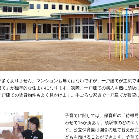
り多くありません。マンションも無くはないですが、一戸建てが主流で
建て」が標準的な住まいになります。実際、一戸建ての購入を機に須坂
一戸建ての賃貸物件もよく見かけます。手ごろな家賃で一戸建てが賃貸
子育てに関しては、保育所の「待機児
わせて15か所あり、須坂市のどのエ
す。公立保育園は園舎の建て替えが完
どもを預けることができます。子育て