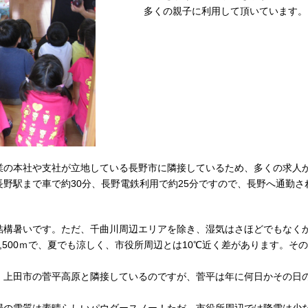
多くの親子に利用して頂いています。
業の本社や支社が立地している長野市に隣接しているため、多くの求人
野駅まで車で約30分、長野電鉄利用で約25分ですので、長野へ通勤
結構暑いです。ただ、千曲川周辺エリアを除き、湿気はさほどでもなく
,500ｍで、夏でも涼しく、市役所周辺とは10℃近く差があります。そ
、上田市の菅平高原と隣接しているのですが、菅平は年に何日かその日