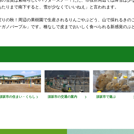
場の雪質は素晴らしいパウダースノー！ただ、市役所周辺では降雪は少
あたりまで南下すると、雪が少なくていいねえ」と言われます。
実りの秋！周辺の果樹園で生産されるりんごやぶどう、山で採れるきの
ナガノバープル」です。種なしで皮までおいしく食べられる新感覚のぶ
須坂市の住まい・くらし
須坂市の交通の案内
須坂市で遊ぶ