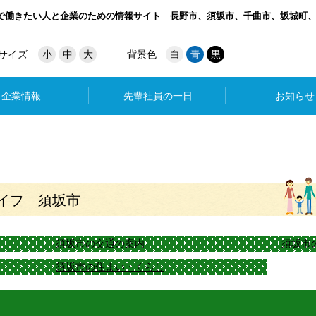
で働きたい人と企業のための情報サイト
長野市、須坂市、千曲市、坂城町
サイズ
小
中
大
背景色
白
青
黒
企業情報
先輩社員の一日
お知らせ
イフ 須坂市
須坂市の交通の案内
須坂市
須坂市の住まい・くらし