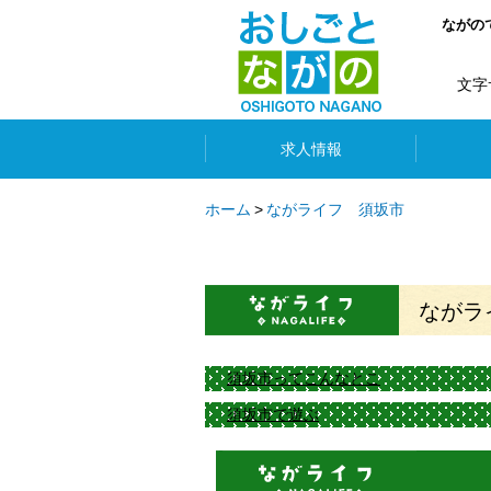
ながの
文字
求人情報
ホーム
ながライフ 須坂市
ながラ
須坂市ってこんなとこ
須坂市で遊ぶ