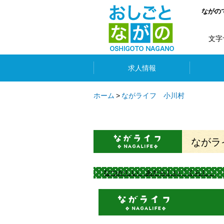
ながの
文字
求人情報
ホーム
ながライフ 小川村
ながラ
なつかしい、あたらしい「くらし」