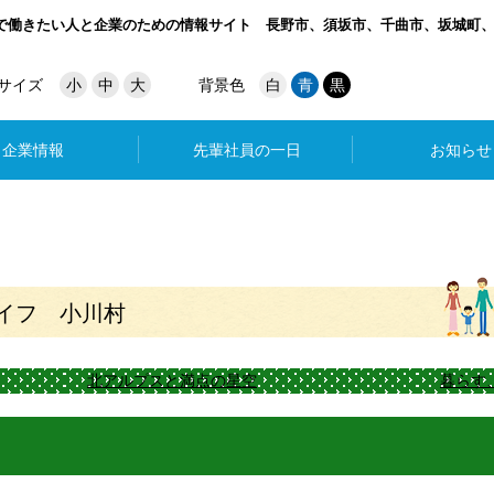
で働きたい人と企業のための情報サイト
長野市、須坂市、千曲市、坂城町
サイズ
小
中
大
背景色
白
青
黒
企業情報
先輩社員の一日
お知らせ
イフ 小川村
北アルプスと満点の星空
暮らす