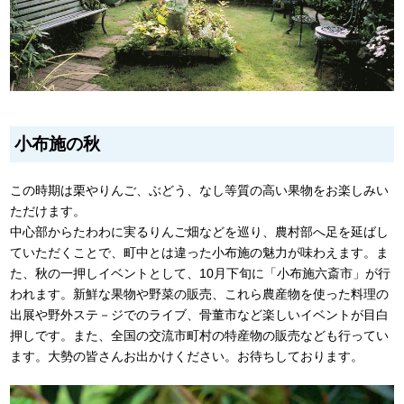
小布施の秋
この時期は栗やりんご、ぶどう、なし等質の高い果物をお楽しみい
ただけます。
中心部からたわわに実るりんご畑などを巡り、農村部へ足を延ばし
ていただくことで、町中とは違った小布施の魅力が味わえます。ま
た、秋の一押しイベントとして、10月下旬に「小布施六斎市」が行
われます。新鮮な果物や野菜の販売、これら農産物を使った料理の
出展や野外ステ－ジでのライブ、骨董市など楽しいイベントが目白
押しです。また、全国の交流市町村の特産物の販売なども行ってい
ます。大勢の皆さんお出かけください。お待ちしております。