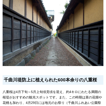
千曲川堤防上に植えられた600本余りの八重桜
八重桜は4月下旬～5月上旬頃見頃を迎え、約4キロにわたる満開の
桜堤がおすすめの観光スポットです。また、この時期は菜の花畑や
花桃も加わり、4月29日には地元のお祭り（千曲川ふれあい公園祭