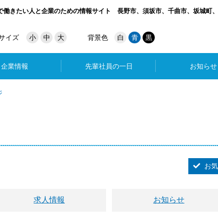
で働きたい人と企業のための情報サイト
長野市、須坂市、千曲市、坂城町
サイズ
小
中
大
背景色
白
青
黒
企業情報
先輩社員の一日
お知らせ
ジ
お気
求人情報
お知らせ