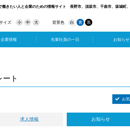
で働きたい人と企業のための情報サイト
長野市、須坂市、千曲市、坂城町
サイズ
小
中
大
背景色
白
青
黒
企業情報
先輩社員の一日
お知らせ
レート
お気
求人情報
お知らせ