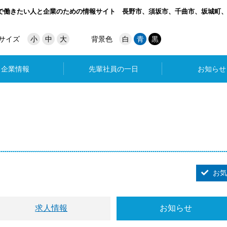
で働きたい人と企業のための情報サイト
長野市、須坂市、千曲市、坂城町
サイズ
小
中
大
背景色
白
青
黒
企業情報
先輩社員の一日
お知らせ
お気
求人情報
お知らせ