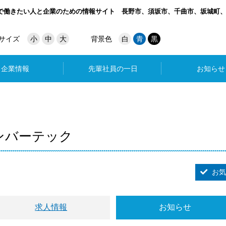
で働きたい人と企業のための情報サイト
長野市、須坂市、千曲市、坂城町
サイズ
小
中
大
背景色
白
青
黒
企業情報
先輩社員の一日
お知らせ
ンバーテック
お気
求人情報
お知らせ