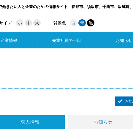
で働きたい人と企業のための情報サイト
長野市、須坂市、千曲市、坂城町
サイズ
小
中
大
背景色
白
青
黒
企業情報
先輩社員の一日
お知らせ
お気
求人情報
お知らせ