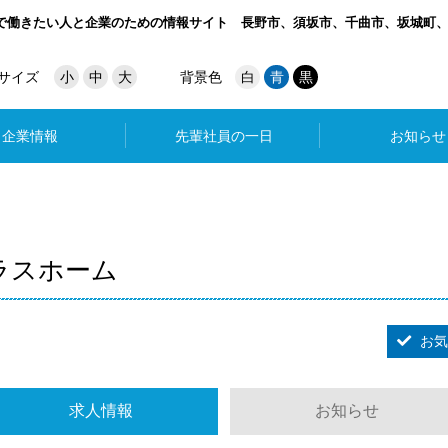
で働きたい人と企業のための情報サイト
長野市、須坂市、千曲市、坂城町
サイズ
小
中
大
背景色
白
青
黒
企業情報
先輩社員の一日
お知らせ
ラスホーム
お気
求人情報
お知らせ