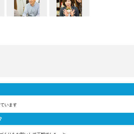
しています
？