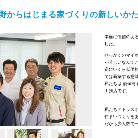
野からはじまる家づくりの新しいか
本当に価値のあ
した。
せっかくのマイ
が苦しいなんてこ
逆にいくら低価
では新築する意
私たちは 価値
工務店です。
私たちアトラス
住まいづくりを
だから少人数で