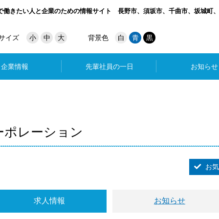
で働きたい人と企業のための情報サイト
長野市、須坂市、千曲市、坂城町
サイズ
小
中
大
背景色
白
青
黒
企業情報
先輩社員の一日
お知らせ
ーポレーション
お気
求人情報
お知らせ