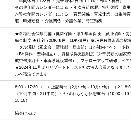
・年間休日：123日 ・完全週休2日制（土曜・日曜・祝日） 
その他年間カレンダーによる ・年次有給休暇、特別休暇、慶
か弊社年間カレンダーによる ・育児関係：育児休業、出生時
暇、時短勤務 ・介護関係：介護休業、時短勤務
★各種社会保険完備（健康保険・厚生年金保険・雇用保険・労
職金制度 ★社宅（2DK×8戸、1DK×8戸）※JR戸狩野沢温泉
ークル活動（互楽会・野球部・登山部）ほか社内イベント多数
（BH操作・型枠組立）、資格取得支援制度（外部受験の国家
航空機操縦士・車両系建設重機）、フォローアップ研修、ペア
★2024年11月よりリゾートトラスト社の法人会員となりまし
ルへ宿泊できます
8:00～17:30 （１）上記時間（2月中旬～10月中旬） （２）8:0
（10月中旬～2月中旬） ※いずれもうち休憩90分（10:00～10:15、
15:15）
協会けんぽ