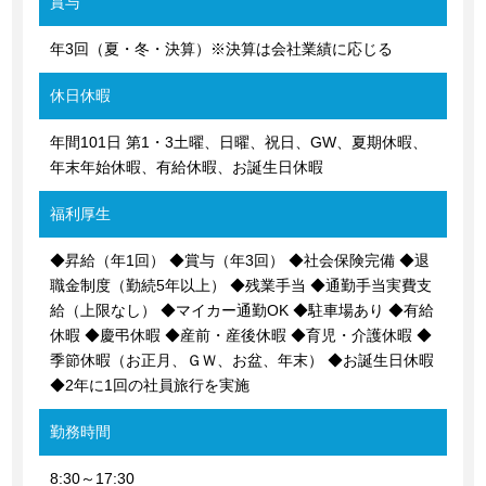
賞与
年3回（夏・冬・決算）※決算は会社業績に応じる
休日休暇
年間101日 第1・3土曜、日曜、祝日、GW、夏期休暇、
年末年始休暇、有給休暇、お誕生日休暇
福利厚生
◆昇給（年1回） ◆賞与（年3回） ◆社会保険完備 ◆退
職金制度（勤続5年以上） ◆残業手当 ◆通勤手当実費支
給（上限なし） ◆マイカー通勤OK ◆駐車場あり ◆有給
休暇 ◆慶弔休暇 ◆産前・産後休暇 ◆育児・介護休暇 ◆
季節休暇（お正月、ＧＷ、お盆、年末） ◆お誕生日休暇
◆2年に1回の社員旅行を実施
勤務時間
8:30～17:30