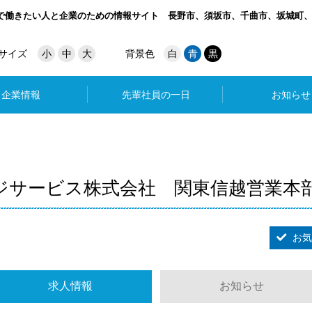
で働きたい人と企業のための情報サイト
長野市、須坂市、千曲市、坂城町
サイズ
小
中
大
背景色
白
青
黒
企業情報
先輩社員の一日
お知らせ
ジサービス株式会社 関東信越営業本
お気
求人情報
お知らせ