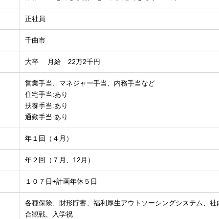
正社員
千曲市
大卒 月給 22万2千円
営業手当、マネジャー手当、内務手当など
住宅手当:あり
扶養手当:あり
通勤手当:あり
年１回（４月）
年２回（７月、12月）
１０７日+計画年休５日
各種保険、財形貯蓄、福利厚生アウトソーシングシステム、社
合観戦、入学祝