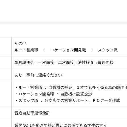
その他
ルート営業職 ・ ロケーション開発職 ・ スタッフ職
単独説明会→一次面接→二次面接→適性検査→最終面接
あり 事前に連絡ください
・ルート営業職 ： 自販機の補充、１本でも多く売る為の顔作
・ロケーション開発職 ： 自販機の設置交渉
・スタッフ職 ： 各支店での営業サポート、ＰＣデータ作成
普通自動車運転免許
業界NO.1をめざす熱い思いに共感できる学生の方々