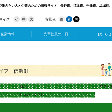
で働きたい人と企業のための情報サイト
長野市、須坂市、千曲市、坂城町
サイズ
小
中
大
背景色
白
青
黒
企業情報
先輩社員の一日
お知らせ
イフ 信濃町
遊ぶ
歴史・
住まい・くらし