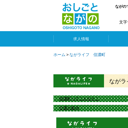
ながの
文字
求人情報
ホーム
ながライフ 信濃町
ながラ
信濃町ってこんなとこ
交通の案内