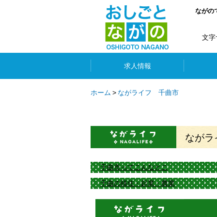
ながの
文字
求人情報
ホーム
ながライフ 千曲市
ながラ
千曲市ってこんなとこ
千曲の移住・起業・農業