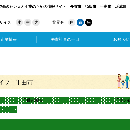
で働きたい人と企業のための情報サイト
長野市、須坂市、千曲市、坂城町
サイズ
小
中
大
背景色
白
青
黒
企業情報
先輩社員の一日
お知らせ
イフ 千曲市
千曲の観光
千曲の